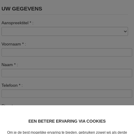
UW GEGEVENS
Aanspreektitel
*
:
Voornaam
*
:
Naam
*
:
Telefoon
*
:
Straat :
EEN BETERE ERVARING VIA COOKIES
Nummer :
Om je de best mogelijke ervaring te bieden, gebruiken zowel wij als derde