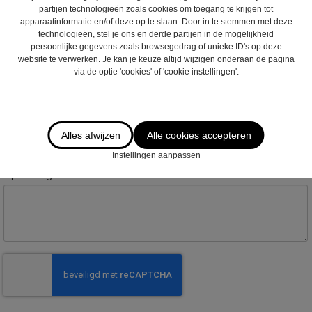
partijen technologieën zoals cookies om toegang te krijgen tot
apparaatinformatie en/of deze op te slaan. Door in te stemmen met deze
Postcode :
technologieën, stel je ons en derde partijen in de mogelijkheid
persoonlijke gegevens zoals browsegedrag of unieke ID's op deze
website te verwerken. Je kan je keuze altijd wijzigen onderaan de pagina
via de optie 'cookies' of 'cookie instellingen'.
Gemeente :
Email
*
:
Alles afwijzen
Alle cookies accepteren
Instellingen aanpassen
Opmerkingen :