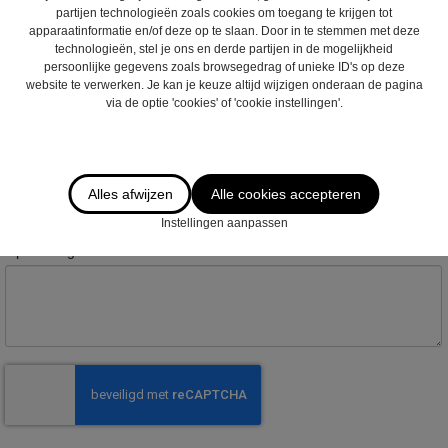
partijen technologieën zoals cookies om toegang te krijgen tot
apparaatinformatie en/of deze op te slaan. Door in te stemmen met deze
Postcode :
technologieën, stel je ons en derde partijen in de mogelijkheid
persoonlijke gegevens zoals browsegedrag of unieke ID's op deze
website te verwerken. Je kan je keuze altijd wijzigen onderaan de pagina
via de optie 'cookies' of 'cookie instellingen'.
Gemeente :
Email
*
:
Alles afwijzen
Alle cookies accepteren
Instellingen aanpassen
Opmerkingen :