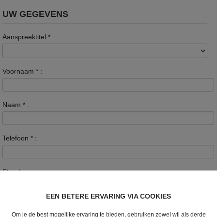
UW GEGEVENS
Aanspreektitel
*
:
Voornaam
*
:
Naam
*
:
Telefoon
*
:
Straat :
EEN BETERE ERVARING VIA COOKIES
Nummer :
Om je de best mogelijke ervaring te bieden, gebruiken zowel wij als derde