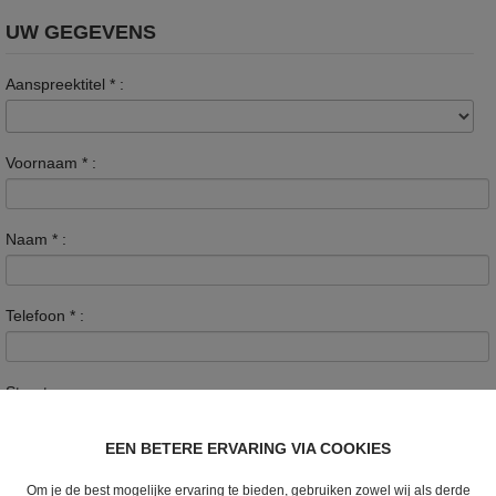
UW GEGEVENS
Aanspreektitel
*
:
Voornaam
*
:
Naam
*
:
Telefoon
*
:
Straat :
EEN BETERE ERVARING VIA COOKIES
Nummer :
Om je de best mogelijke ervaring te bieden, gebruiken zowel wij als derde