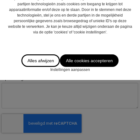
partijen technologieën zoals cookies om toegang te krijgen tot
apparaatinformatie en/of deze op te slaan. Door in te stemmen met deze
Postcode :
technologieën, stel je ons en derde partijen in de mogelijkheid
persoonlijke gegevens zoals browsegedrag of unieke ID's op deze
website te verwerken. Je kan je keuze altijd wijzigen onderaan de pagina
via de optie 'cookies' of 'cookie instellingen'.
Gemeente :
Email
*
:
Alles afwijzen
Alle cookies accepteren
Instellingen aanpassen
Opmerkingen :