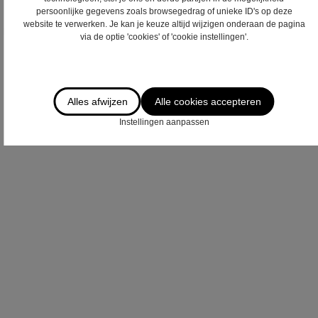
persoonlijke gegevens zoals browsegedrag of unieke ID's op deze
Door dit formulier te verzenden verklaart u zich akkoord met ons
website te verwerken. Je kan je keuze altijd wijzigen onderaan de pagina
privacy statement
.
via de optie 'cookies' of 'cookie instellingen'.
Verzenden
Alles afwijzen
Alle cookies accepteren
Instellingen aanpassen