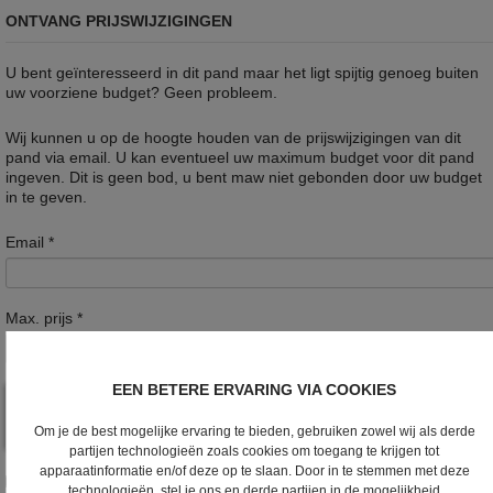
ONTVANG PRIJSWIJZIGINGEN
U bent geïnteresseerd in dit pand maar het ligt spijtig genoeg buiten
uw voorziene budget? Geen probleem.
Wij kunnen u op de hoogte houden van de prijswijzigingen van dit
pand via email. U kan eventueel uw maximum budget voor dit pand
ingeven. Dit is geen bod, u bent maw niet gebonden door uw budget
in te geven.
Email
*
Max. prijs
*
EEN BETERE ERVARING VIA COOKIES
Om je de best mogelijke ervaring te bieden, gebruiken zowel wij als derde
partijen technologieën zoals cookies om toegang te krijgen tot
apparaatinformatie en/of deze op te slaan. Door in te stemmen met deze
Ik wens de nieuwsbrief te ontvangen
technologieën, stel je ons en derde partijen in de mogelijkheid