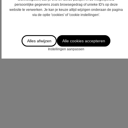
persoonlijke gegevens zoals browsegedrag of unieke ID's op deze
Door dit formulier te verzenden verklaart u zich akkoord met ons
website te verwerken. Je kan je keuze altijd wijzigen onderaan de pagina
privacy statement
.
via de optie 'cookies' of 'cookie instellingen'.
Verzenden
Alles afwijzen
Alle cookies accepteren
Instellingen aanpassen