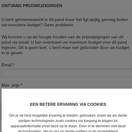
ONTVANG PRIJSWIJZIGINGEN
U bent geïnteresseerd in dit pand maar het ligt spijtig genoeg buiten
uw voorziene budget? Geen probleem.
Wij kunnen u op de hoogte houden van de prijswijzigingen van dit
pand via email. U kan eventueel uw maximum budget voor dit pand
ingeven. Dit is geen bod, u bent maw niet gebonden door uw budget
in te geven.
Email
*
Max. prijs
*
EEN BETERE ERVARING VIA COOKIES
Om je de best mogelijke ervaring te bieden, gebruiken zowel wij als derde
partijen technologieën zoals cookies om toegang te krijgen tot
apparaatinformatie en/of deze op te slaan. Door in te stemmen met deze
Ik wens de nieuwsbrief te ontvangen
technologieën, stel je ons en derde partijen in de mogelijkheid