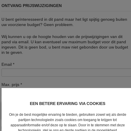
ONTVANG PRIJSWIJZIGINGEN
U bent geïnteresseerd in dit pand maar het ligt spijtig genoeg buiten
uw voorziene budget? Geen probleem.
Wij kunnen u op de hoogte houden van de prijswijzigingen van dit
pand via email. U kan eventueel uw maximum budget voor dit pand
ingeven. Dit is geen bod, u bent maw niet gebonden door uw budget
in te geven.
Email
*
Max. prijs
*
EEN BETERE ERVARING VIA COOKIES
Om je de best mogelijke ervaring te bieden, gebruiken zowel wij als derde
partijen technologieën zoals cookies om toegang te krijgen tot
apparaatinformatie en/of deze op te slaan. Door in te stemmen met deze
Ik wens de nieuwsbrief te ontvangen
technologieën, stel je ons en derde partijen in de mogelijkheid