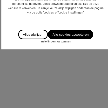
persoonlijke gegevens zoals browsegedrag of unieke ID's op deze
Door dit formulier te verzenden verklaart u zich akkoord met ons
website te verwerken. Je kan je keuze altijd wijzigen onderaan de pagina
privacy statement
.
via de optie 'cookies' of 'cookie instellingen'.
Verzenden
Alles afwijzen
Alle cookies accepteren
Instellingen aanpassen