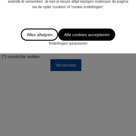
website te verwerken. Je kan je keuze altijd wijzigen onderaan de pagina
via de optie 'cookies' of 'cookie instellingen'.
Alles afwijzen
Alle cookies accepteren
Ik wens de nieuwsbrief te ontvangen
Instellingen aanpassen
Door dit formulier te verzenden verklaart u zich akkoord met ons
privacy statement
.
(*) verplichte velden
Verzenden