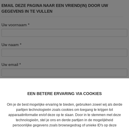
EMAIL DEZE PAGINA NAAR EEN VRIEND(IN) DOOR UW
GEGEVENS IN TE VULLEN
Uw voornaam
*
Uw naam
*
Uw email
*
Opmerkingen
EEN BETERE ERVARING VIA COOKIES
Om je de best mogelijke ervaring te bieden, gebruiken zowel wij als derde
partijen technologieën zoals cookies om toegang te krijgen tot
apparaatinformatie en/of deze op te slaan. Door in te stemmen met deze
E-mail van de bestemmeling
*
technologieën, stel je ons en derde partijen in de mogelijkheid
persoonlijke gegevens zoals browsegedrag of unieke ID's op deze