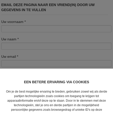
EMAIL DEZE PAGINA NAAR EEN VRIEND(IN) DOOR UW
GEGEVENS IN TE VULLEN
Uw voornaam
*
Uw naam
*
Uw email
*
Opmerkingen
EEN BETERE ERVARING VIA COOKIES
Om je de best mogelijke ervaring te bieden, gebruiken zowel wij als derde
partijen technologieën zoals cookies om toegang te krijgen tot
apparaatinformatie en/of deze op te slaan. Door in te stemmen met deze
E-mail van de bestemmeling
*
technologieën, stel je ons en derde partijen in de mogelijkheid
persoonlijke gegevens zoals browsegedrag of unieke ID's op deze