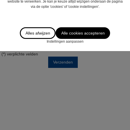
website te verwerken. Je kan je keuze altijd wijzigen onderaan de pagina
via de optie 'cookies' of 'cookie instellingen'.
Alles afwijzen
Alle cookies accepteren
Ik wens de nieuwsbrief te ontvangen
Instellingen aanpassen
Door dit formulier te verzenden verklaart u zich akkoord met ons
privacy statement
.
(*) verplichte velden
Verzenden