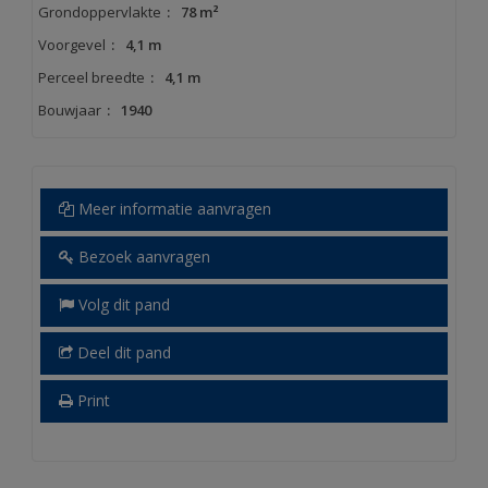
Grondoppervlakte
:
78 m²
Voorgevel
:
4,1 m
Perceel breedte
:
4,1 m
Bouwjaar
:
1940
Meer informatie aanvragen
Bezoek aanvragen
Volg dit pand
Deel dit pand
Print