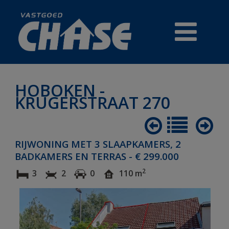
HOBOKEN -
KRUGERSTRAAT 270
TE KOOP
PRESTIGE
RIJWONING MET 3 SLAAPKAMERS, 2
BADKAMERS EN TERRAS - € 299.000
HANDELSZAKEN
2
3
2
0
110 m
REFERENTIES
GRATIS WAARDEBEPALING