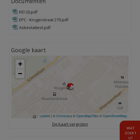
Documenten
KEI (3).pdf
EPC - Krugerstraat 270.pdf
Asbestattest.pdf
Google kaart
+
−
Leaflet
| ©
Omnicasa
©
OpenMapTiles
©
OpenStreetMap
De kaart vergroten
WAT
ZOEKT
U?