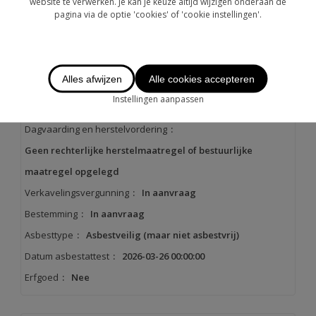
website te verwerken. Je kan je keuze altijd wijzigen onderaan de
pagina via de optie 'cookies' of 'cookie instellingen'.
Stedenbouwkundige informatie
Alles afwijzen
Alle cookies accepteren
Voorkooprecht
:
In aanvraag
Instellingen aanpassen
Bouwvergunning verkregen
:
In aanvraag
Dagvaarding en herstelvordering
:
Geen rechterlijke herstelmaatregel of bestuurlijke
maatregel opgelegd
Verkavelingsvergunning
:
In aanvraag
Bestemming
:
In aanvraag
Asbesttype
:
Asbestveilig (maar niet asbestvrij)
Datum asbestattest
:
2026-03-26 00:00:00
Erfgoed
:
Nee