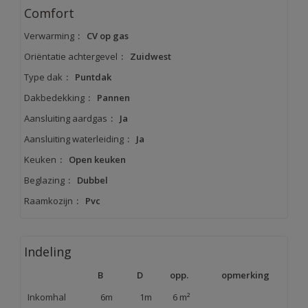
Comfort
Verwarming
:
CV op gas
Oriëntatie achtergevel
:
Zuidwest
Type dak
:
Puntdak
Dakbedekking
:
Pannen
Aansluiting aardgas
:
Ja
Aansluiting waterleiding
:
Ja
Keuken
:
Open keuken
Beglazing
:
Dubbel
Raamkozijn
:
Pvc
Indeling
B
D
opp.
opmerking
Inkomhal
6m
1m
6 m²