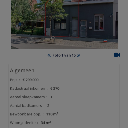
OVER CHASE
LOGIN
TE HUUR
AANBOD BUITENLAND
Foto 1 van 15
Algemeen
Prijs
:
€ 299.000
Kadastraal inkomen
:
€ 370
Aantal slaapkamers
:
3
Aantal badkamers
:
2
Bewoonbare opp.
:
110 m²
Woongedeelte
:
34 m²