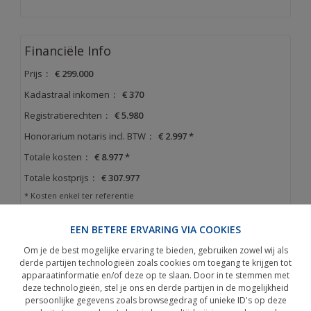
Financiële Info
Prijs
:
€ 299.000
Kadastraal inkomen
:
€ 370
Registratierechten
:
€ 5.980
Honorarium notaris incl. BTW
:
€ 2.997 *
Totale kosten
:
€ 8.977 *
Totale kostprijs
:
€ 307.977
* Kosten enkel ter referentie
EEN BETERE ERVARING VIA COOKIES
Om je de best mogelijke ervaring te bieden, gebruiken zowel wij als
Energie certificaat
derde partijen technologieën zoals cookies om toegang te krijgen tot
apparaatinformatie en/of deze op te slaan. Door in te stemmen met
EPC No.20260324-0003831161-RES-1
deze technologieën, stel je ons en derde partijen in de mogelijkheid
EPC
:
199 kWh/m².jaar
persoonlijke gegevens zoals browsegedrag of unieke ID's op deze