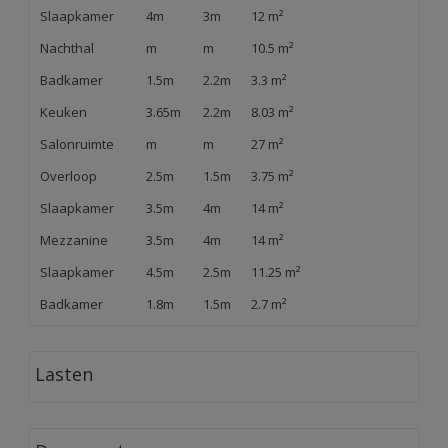
Slaapkamer
4m
3m
12 m²
Nachthal
m
m
10.5 m²
Badkamer
1.5m
2.2m
3.3 m²
Keuken
3.65m
2.2m
8.03 m²
Salonruimte
m
m
27 m²
Overloop
2.5m
1.5m
3.75 m²
Slaapkamer
3.5m
4m
14 m²
Mezzanine
3.5m
4m
14 m²
Slaapkamer
4.5m
2.5m
11.25 m²
Badkamer
1.8m
1.5m
2.7 m²
Lasten