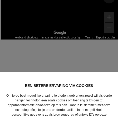
EEN BETERE ERVARING VIA COOKIES
Om je de best mogelijke ervaring te bieden, gebruiken zowel wij als derde
partijen technologieën zoals cookies om toegang te krijgen tot
apparaatinformatie en/of deze op te slaan. Door in te stemmen met deze
technologieën, stel je ons en derde partijen in de mogelijkheid
persoonlijke gegevens zoals browsegedrag of unieke ID's op deze