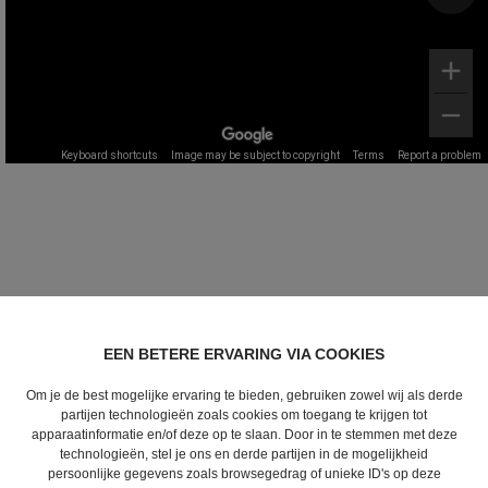
EEN BETERE ERVARING VIA COOKIES
Om je de best mogelijke ervaring te bieden, gebruiken zowel wij als derde
partijen technologieën zoals cookies om toegang te krijgen tot
apparaatinformatie en/of deze op te slaan. Door in te stemmen met deze
technologieën, stel je ons en derde partijen in de mogelijkheid
persoonlijke gegevens zoals browsegedrag of unieke ID's op deze