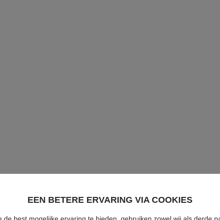
EEN BETERE ERVARING VIA COOKIES
 de best mogelijke ervaring te bieden, gebruiken zowel wij als derde pa