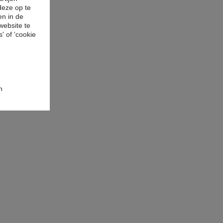
deze op te
en in de
website te
' of 'cookie
n