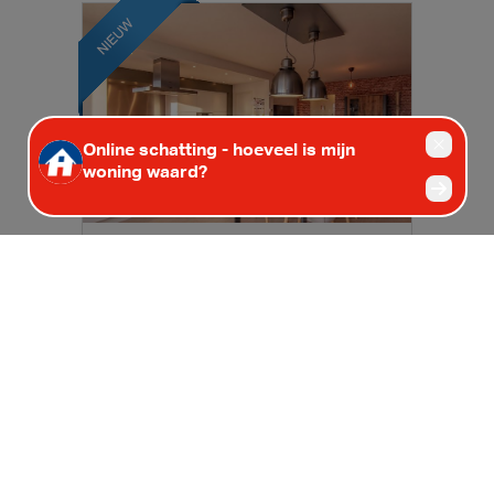
€ 289.000
Appartement
HOBOKEN
92 m²
2
1
1
HOBOKEN | RUIM APPARTEMENT MET TWEE
SLAAPKAMERS EN MOOI TERRAS GELEGEN OP
DE TWEEDE VERDIEPING VAN GEBOUW MET
LIFT | EPC...