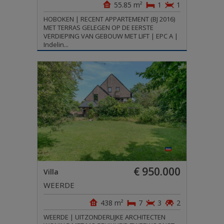
55.85 m²
1
1
HOBOKEN | RECENT APPARTEMENT (BJ 2016)
MET TERRAS GELEGEN OP DE EERSTE
VERDIEPING VAN GEBOUW MET LIFT | EPC A |
Indelin...
€ 950.000
Villa
WEERDE
438 m²
7
3
2
WEERDE | UITZONDERLIJKE ARCHITECTEN