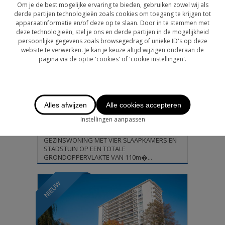
Om je de best mogelijke ervaring te bieden, gebruiken zowel wij als
derde partijen technologieën zoals cookies om toegang te krijgen tot
apparaatinformatie en/of deze op te slaan. Door in te stemmen met
deze technologieën, stel je ons en derde partijen in de mogelijkheid
persoonlijke gegevens zoals browsegedrag of unieke ID's op deze
website te verwerken. Je kan je keuze altijd wijzigen onderaan de
pagina via de optie 'cookies' of 'cookie instellingen'.
€ 299.000
Rijwoning
ANTWERPEN
Alles afwijzen
Alle cookies accepteren
175 m²
4
1
Instellingen aanpassen
ANTWERPEN - KIEL | OP TE FRISSEN
GEZINSWONING MET VIER SLAAPKAMERS EN
STADSTUIN OP EEN TOTALE
GRONDOPPERVLAKTE VAN 110m�...