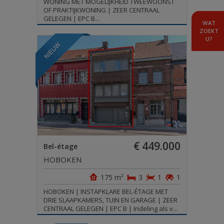
WONING MET MOGELIJKHEID TWEEWOONST
OF PRAKTIJKWONING | ZEER CENTRAAL
GELEGEN | EPC B...
WAT
ZOEKT
U?
€ 449.000
Bel-étage
HOBOKEN
175 m²
3
1
1
HOBOKEN | INSTAPKLARE BEL-ÉTAGE MET
DRIE SLAAPKAMERS, TUIN EN GARAGE | ZEER
CENTRAAL GELEGEN | EPC B | Indeling als v...