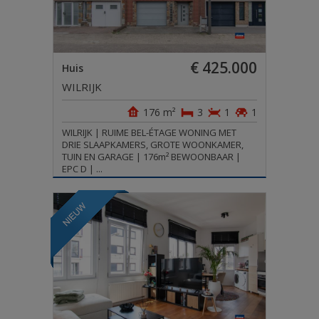
€ 425.000
Huis
WILRIJK
176 m²
3
1
1
WILRIJK | RUIME BEL-ÉTAGE WONING MET
DRIE SLAAPKAMERS, GROTE WOONKAMER,
TUIN EN GARAGE | 176m² BEWOONBAAR |
EPC D | ...