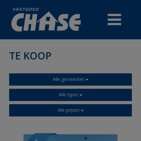
TE KOOP
TE KOOP
Alle gemeentes
PRESTIGE
Alle types
HANDELSZAKEN
Alle prijzen
REFERENTIES
GRATIS WAARDEBEPALING