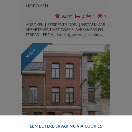
HOBOKEN
92 m²
2
1
1
HOBOKEN | RESIDENTIE ODIN | INSTAPKLAAR
APPARTEMENT MET TWEE SLAAPKAMERS EN
TERRAS | EPC A | Indeling als volgt: inkom...
EEN BETERE ERVARING VIA COOKIES