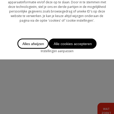
OVER CHASE
apparaatinformatie en/of deze op te slaan. Door in te stemmen met
deze technologieën, stel je ons en derde partijen in de mogelijkheid
persoonlijke gegevens zoals browsegedrag of unieke ID's op deze
LOGIN
website te verwerken. Je kan je keuze altijd wijzigen onderaan de
pagina via de optie 'cookies' of 'cookie instellingen'.
TE HUUR
AANBOD BUITENLAND
Alles afwijzen
Alle cookies accepteren
Instellingen aanpassen
WAT
ZOEKT