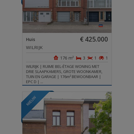
OVER CHASE
LOGIN
TE HUUR
€ 425.000
Huis
WILRIJK
AANBOD BUITENLAND
176 m²
3
1
1
WILRIJK | RUIME BEL-ÉTAGE WONING MET
DRIE SLAAPKAMERS, GROTE WOONKAMER,
TUIN EN GARAGE | 176m² BEWOONBAAR |
EPC D | ...