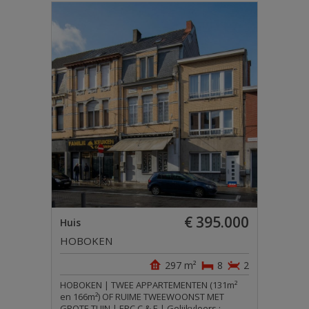
€ 395.000
Huis
HOBOKEN
297 m²
8
2
HOBOKEN | TWEE APPARTEMENTEN (131m²
en 166m²) OF RUIME TWEEWOONST MET
GROTE TUIN | EPC C & E | Gelijkvloers :