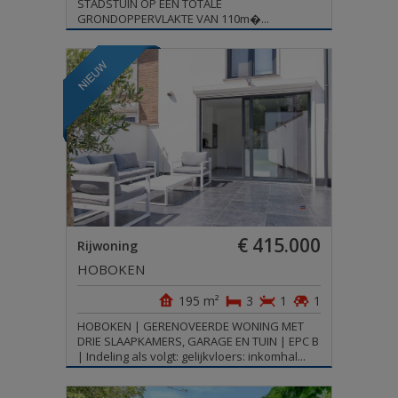
STADSTUIN OP EEN TOTALE
GRONDOPPERVLAKTE VAN 110m�...
€ 415.000
Rijwoning
HOBOKEN
195 m²
3
1
1
HOBOKEN | GERENOVEERDE WONING MET
DRIE SLAAPKAMERS, GARAGE EN TUIN | EPC B
| Indeling als volgt: gelijkvloers: inkomhal...