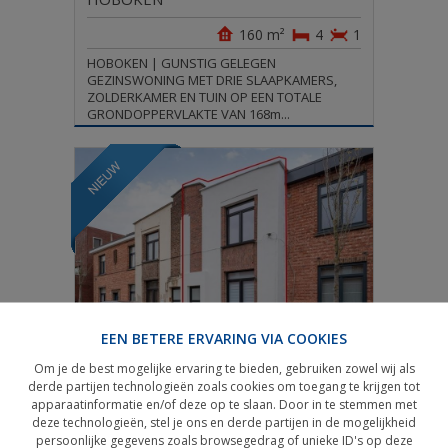
160 m²
4
1
HOBOKEN | GUNSTIG GELEGEN
GEZINSWONING MET DRIE SLAAPKAMERS,
ZOLDERKAMER EN TUIN OP EEN TOTALE
GRONDOPPERVLAKTE VAN 168m...
EEN BETERE ERVARING VIA COOKIES
€ 410.000
Rijwoning
Om je de best mogelijke ervaring te bieden, gebruiken zowel wij als
derde partijen technologieën zoals cookies om toegang te krijgen tot
WILRIJK
apparaatinformatie en/of deze op te slaan. Door in te stemmen met
deze technologieën, stel je ons en derde partijen in de mogelijkheid
107 m²
3
2
persoonlijke gegevens zoals browsegedrag of unieke ID's op deze