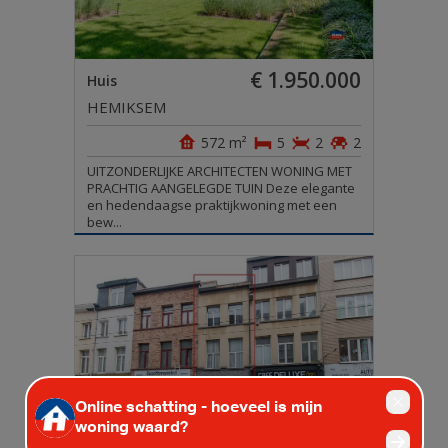
€ 1.950.000
Huis
HEMIKSEM
572 m²
5
2
2
UITZONDERLIJKE ARCHITECTEN WONING MET
PRACHTIG AANGELEGDE TUIN Deze elegante
en hedendaagse praktijkwoning met een
bew...