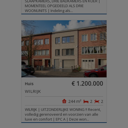
SLAAPKAMERS, DRIE BADKAMERS EN KOER |
MOMENTEEL OPGEDEELD ALS DRIE
WOONUNITS | Indeling als...
€ 1.200.000
Huis
WILRIJK
244 m²
2
2
WILRIJK | UITZONDERLIJKE WONING !! Recent,
volledig gerenoveerd en voorzien van alle
luxe en comfort | EPC A | Deze won...