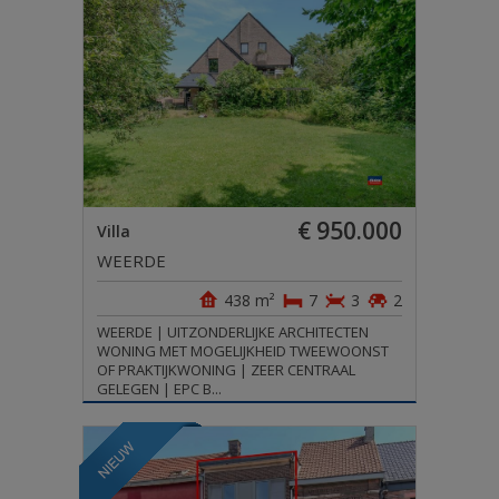
€ 950.000
Villa
WEERDE
438 m²
7
3
2
WEERDE | UITZONDERLIJKE ARCHITECTEN
WONING MET MOGELIJKHEID TWEEWOONST
OF PRAKTIJKWONING | ZEER CENTRAAL
GELEGEN | EPC B...