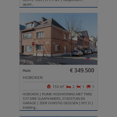
apart...
€ 349.500
Huis
HOBOKEN
153 m²
2
1
1
HOBOKEN | RUIME HOEKWONING MET TWEE
TOT DRIE SLAAPKAMERS, STADSTUIN EN
GARAGE | ZEER GUNSTIG GELEGEN | EPC D |
Indeling...