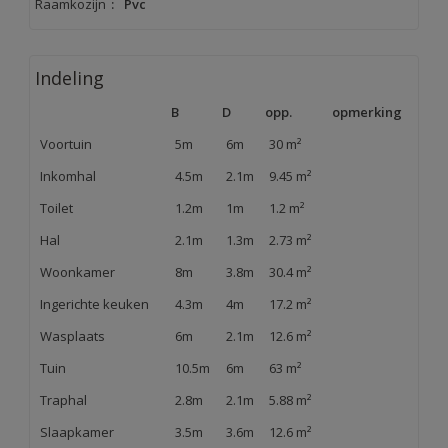
Raamkozijn
:
Pvc
Indeling
B
D
opp.
opmerking
Voortuin
5m
6m
30 m²
Inkomhal
4.5m
2.1m
9.45 m²
Toilet
1.2m
1m
1.2 m²
Hal
2.1m
1.3m
2.73 m²
Woonkamer
8m
3.8m
30.4 m²
Ingerichte keuken
4.3m
4m
17.2 m²
Wasplaats
6m
2.1m
12.6 m²
Tuin
10.5m
6m
63 m²
Traphal
2.8m
2.1m
5.88 m²
Slaapkamer
3.5m
3.6m
12.6 m²