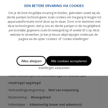
Energie certificaat
EEN BETERE ERVARING VIA COOKIES
EPC No.20260527-0003878913-RES-1
Om je de best mogelijke ervaring te bieden, gebruiken zowel wij als
derde partijen technologieën zoals cookies om toegang te krijgen tot
EPC
:
224 kWh/m².jaar
apparaatinformatie en/of deze op te slaan. Door in te stemmen met
deze technologieën, stel je ons en derde partijen in de mogelijkheid
persoonlijke gegevens zoals browsegedrag of unieke ID's op deze
website te verwerken. Je kan je keuze altijd wijzigen onderaan de
pagina via de optie 'cookies' of 'cookie instellingen'.
Stedenbouwkundige informatie
Voorkooprecht
:
Nee
Alles afwijzen
Alle cookies accepteren
Bouwvergunning verkregen
:
Ja
Instellingen aanpassen
Dagvaarding en herstelvordering
:
Geen rechterlijke herstelmaatregel of bestuurlijke
maatregel opgelegd
Verkavelingsvergunning
:
Niet van toepassing
Bestemming
:
Woongebied
Asbesttype
:
Asbestveilig (maar niet asbestvrij)