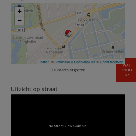
+
−
Leaflet
| ©
Omnicasa
©
OpenMapTiles
©
OpenStreetMap
WAT
De kaart vergroten
ZOEKT
U?
Uitzicht op straat