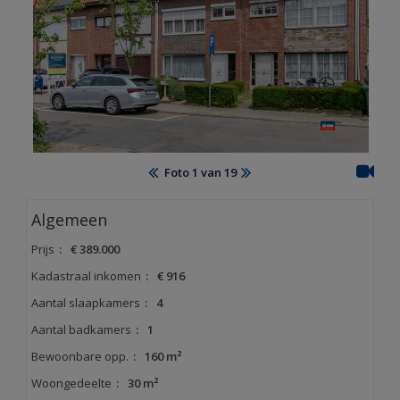
OVER CHASE
LOGIN
TE HUUR
AANBOD BUITENLAND
Foto 1 van 19
Algemeen
Prijs
:
€ 389.000
Kadastraal inkomen
:
€ 916
Aantal slaapkamers
:
4
Aantal badkamers
:
1
Bewoonbare opp.
:
160 m²
Woongedeelte
:
30 m²