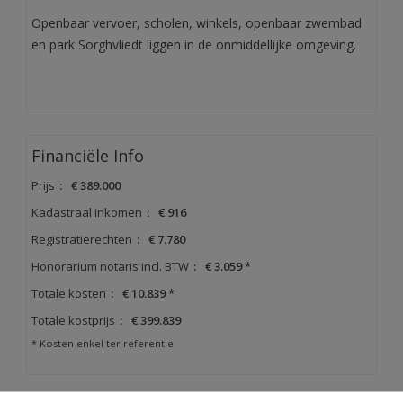
Openbaar vervoer, scholen, winkels, openbaar zwembad
en park Sorghvliedt liggen in de onmiddellijke omgeving.
Financiële Info
Prijs
:
€ 389.000
Kadastraal inkomen
:
€ 916
Registratierechten
:
€ 7.780
Honorarium notaris incl. BTW
:
€ 3.059 *
Totale kosten
:
€ 10.839 *
Totale kostprijs
:
€ 399.839
* Kosten enkel ter referentie