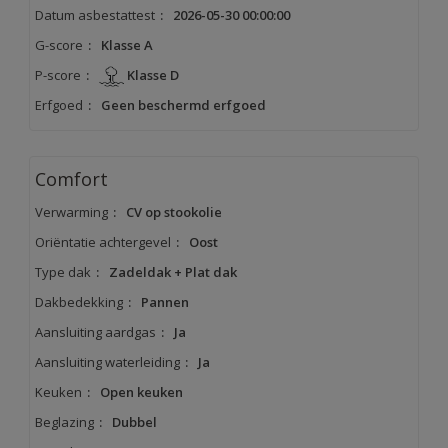
Datum asbestattest
:
2026-05-30 00:00:00
G-score
:
Klasse A
P-score
:
Klasse D
Erfgoed
:
Geen beschermd erfgoed
Comfort
Verwarming
:
CV op stookolie
Oriëntatie achtergevel
:
Oost
Type dak
:
Zadeldak + Plat dak
Dakbedekking
:
Pannen
Aansluiting aardgas
:
Ja
Aansluiting waterleiding
:
Ja
Keuken
:
Open keuken
Beglazing
:
Dubbel