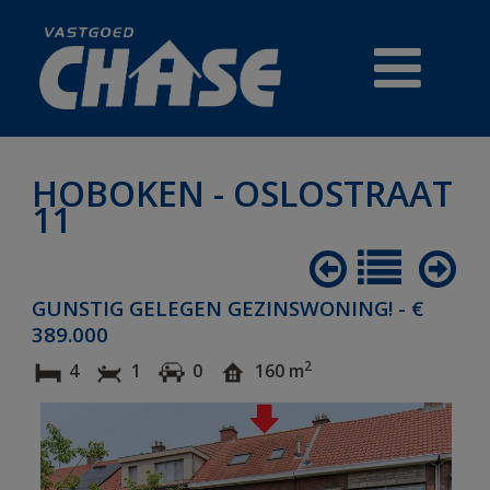
HOBOKEN - OSLOSTRAAT
11
TE KOOP
PRESTIGE
GUNSTIG GELEGEN GEZINSWONING! - €
389.000
HANDELSZAKEN
2
4
1
0
160 m
REFERENTIES
GRATIS WAARDEBEPALING