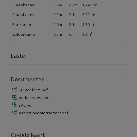
Slaapkamer
3.6m
4.7m
16.92 m²
Slaapkamer
3.3m
2.1m
6.93 m²
Badkamer
1.6m
2.1m
3.36 m²
Zolderkamer
6.5m
6m
39 m²
Lasten
Documenten
KEI conform.pdf
bodemattest.pdf
EPC.pdf
asbestinventarisattest.pdf
Google kaart