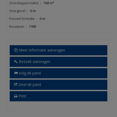
Grondoppervlakte
:
168 m²
Voorgevel
:
6 m
Perceel breedte
:
6 m
Bouwjaar
:
1965
Meer informatie aanvragen
Bezoek aanvragen
Volg dit pand
Deel dit pand
Print