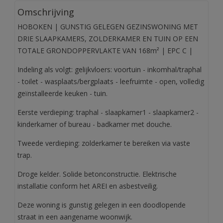
Omschrijving
HOBOKEN | GUNSTIG GELEGEN GEZINSWONING MET
DRIE SLAAPKAMERS, ZOLDERKAMER EN TUIN OP EEN
TOTALE GRONDOPPERVLAKTE VAN 168m² | EPC C |
Indeling als volgt: gelijkvloers: voortuin - inkomhal/traphal
- toilet - wasplaats/bergplaats - leefruimte - open, volledig
geïnstalleerde keuken - tuin.
Eerste verdieping: traphal - slaapkamer1 - slaapkamer2 -
kinderkamer of bureau - badkamer met douche.
Tweede verdieping: zolderkamer te bereiken via vaste
trap.
Droge kelder. Solide betonconstructie. Elektrische
installatie conform het AREI en asbestveilig.
Deze woning is gunstig gelegen in een doodlopende
straat in een aangename woonwijk.