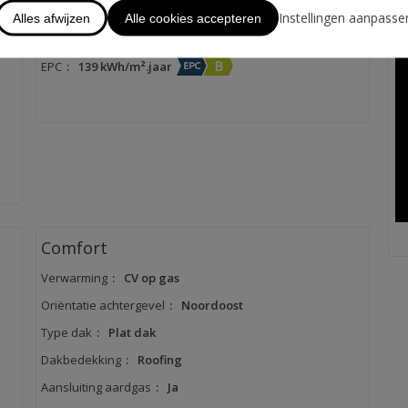
Energie certificaat
U
Instellingen aanpasse
Alles afwijzen
Alle cookies accepteren
EPC No.20201113-0002338965-RES-1
EPC
:
139 kWh/m².jaar
Comfort
Verwarming
:
CV op gas
Oriëntatie achtergevel
:
Noordoost
Type dak
:
Plat dak
Dakbedekking
:
Roofing
Aansluiting aardgas
:
Ja