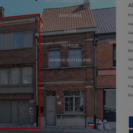
GRATIS WAARDEBEPALING
A
Pri
OVER CHASE
Aa
LOGIN
Aa
Ga
TE HUUR
Be
Wo
AANBOD BUITENLAND
Gr
Vo
Pe
Bo