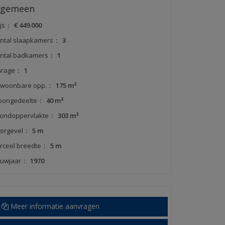
lgemeen
js
:
€ 449.000
ntal slaapkamers
:
3
ntal badkamers
:
1
rage
:
1
woonbare opp.
:
175 m²
ongedeelte
:
40 m²
ondoppervlakte
:
303 m²
orgevel
:
5 m
rceel breedte
:
5 m
uwjaar
:
1970
Meer informatie aanvragen