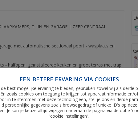
D
SLAAPKAMERS, TUIN EN GARAGE | ZEER CENTRAAL
ge garage met automatische sectionaal poort - wasplaats en
G
s - halfopen, geïnstalleerde keuken en groot terras met trap
EEN BETERE ERVARING VIA COOKIES
uche en lavabomeubel - drie slaapkamers en apart toilet.
de best mogelijke ervaring te bieden, gebruiken zowel wij als derde p
ën zoals cookies om toegang te krijgen tot apparaatinformatie en/o
vlakte van 175m² is gelegen op de grens met Polderstad.
oor in te stemmen met deze technologieën, stel je ons en derde parti
llijke omgeving.
id persoonlijke gegevens zoals browsegedrag of unieke ID's op deze
n. Je kan je keuze altijd wijzigen onderaan de pagina via de optie 'co
'cookie instellingen'.