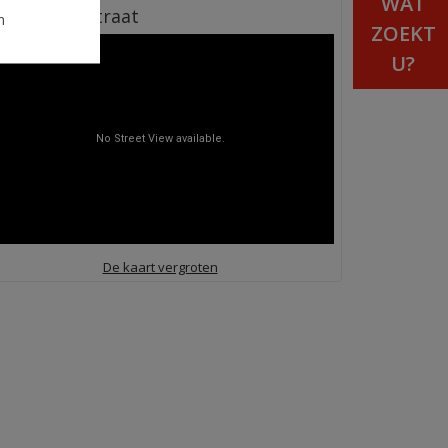
WAT
itzicht op straat
n
ZOEKT
U?
De kaart vergroten