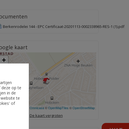
ocumenten
Berkenrodelei 144 - EPC Certificaat-20201113-0002338965-RES-1 (1).pdf
oogle kaart
+
−
artijen
f deze op te
jen in de
 website te
okies' of
Leaflet
| ©
Omnicasa
©
OpenMapTiles
©
OpenStreetMap
De kaart vergroten