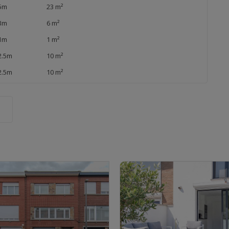
5m
23 m²
3m
6 m²
1m
1 m²
2.5m
10 m²
2.5m
10 m²