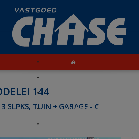
TE KOOP
DELEI 144
PRESTIGE
3 SLPKS, TUIN + GARAGE - €
HANDELSZAKEN
REFERENTIES