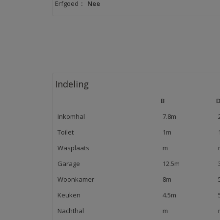
Erfgoed
:
Nee
Indeling
B
Inkomhal
7.8m
Toilet
1m
Wasplaats
m
Garage
12.5m
Woonkamer
8m
Keuken
4.5m
Nachthal
m