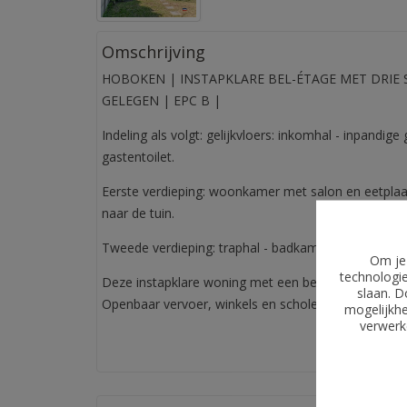
Omschrijving
HOBOKEN | INSTAPKLARE BEL-ÉTAGE MET DRIE 
GELEGEN | EPC B |
Indeling als volgt: gelijkvloers: inkomhal - inpandi
gastentoilet.
Eerste verdieping: woonkamer met salon en eetplaat
naar de tuin.
Tweede verdieping: traphal - badkamer met inloopdo
Om je 
technologie
Deze instapklare woning met een bewoonbare opper
slaan. D
Openbaar vervoer, winkels en scholen in de onmidde
mogelijkhe
verwerke