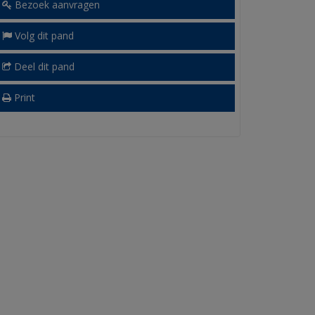
Bezoek aanvragen
Volg dit pand
Deel dit pand
Print