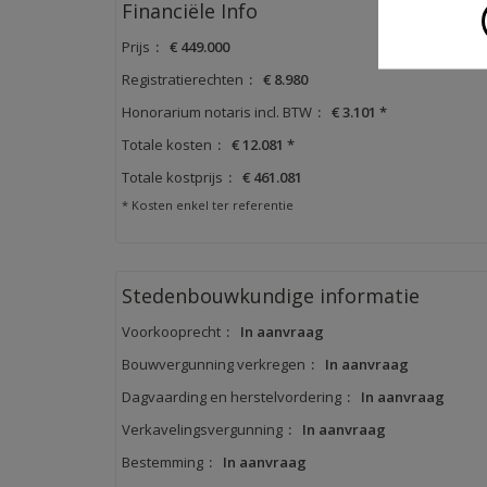
Financiële Info
Prijs
:
€ 449.000
Registratierechten
:
€ 8.980
Honorarium notaris incl. BTW
:
€ 3.101 *
Totale kosten
:
€ 12.081 *
Totale kostprijs
:
€ 461.081
* Kosten enkel ter referentie
Stedenbouwkundige informatie
Voorkooprecht
:
In aanvraag
Bouwvergunning verkregen
:
In aanvraag
Dagvaarding en herstelvordering
:
In aanvraag
Verkavelingsvergunning
:
In aanvraag
Bestemming
:
In aanvraag