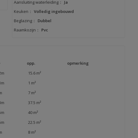
Aansluiting waterleiding
:
Ja
Keuken
:
Volledig ingebouwd
Beglazing
:
Dubbel
Raamkozijn
:
Pvc
D
opp.
opmerking
2m
15.6 m²
1m
1 m²
m
7 m²
3m
37.5 m²
5m
40 m²
5m
22.5 m²
m
8 m²