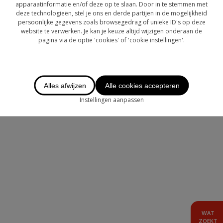
OVER CHASE
apparaatinformatie en/of deze op te slaan. Door in te stemmen met
deze technologieën, stel je ons en derde partijen in de mogelijkheid
persoonlijke gegevens zoals browsegedrag of unieke ID's op deze
LOGIN
website te verwerken. Je kan je keuze altijd wijzigen onderaan de
pagina via de optie 'cookies' of 'cookie instellingen'.
TE HUUR
AANBOD BUITENLAND
Alles afwijzen
Alle cookies accepteren
Instellingen aanpassen
WAT
ZOEKT