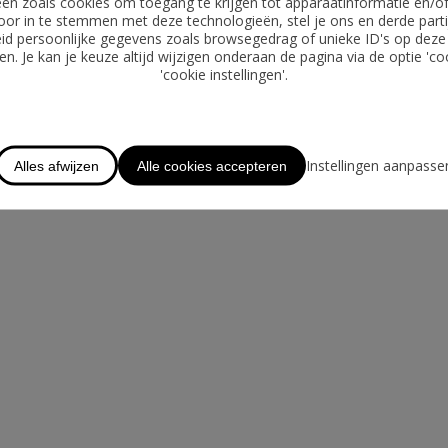
ën zoals cookies om toegang te krijgen tot apparaatinformatie en/o
GRATIS WAARDEBEPALING
oor in te stemmen met deze technologieën, stel je ons en derde parti
id persoonlijke gegevens zoals browsegedrag of unieke ID's op deze
OVER CHASE
n. Je kan je keuze altijd wijzigen onderaan de pagina via de optie 'co
'cookie instellingen'.
LOGIN
TE HUUR
Instellingen aanpasse
Alles afwijzen
Alle cookies accepteren
AANBOD BUITENLAND