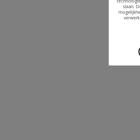
technologie
slaan. D
mogelijkhe
verwerke