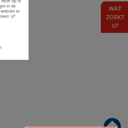
f deze op te
jen in de
WAT
 website te
ZOEKT
okies' of
U?
n