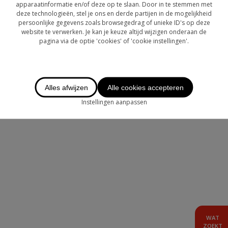
OVER CHASE
apparaatinformatie en/of deze op te slaan. Door in te stemmen met
deze technologieën, stel je ons en derde partijen in de mogelijkheid
persoonlijke gegevens zoals browsegedrag of unieke ID's op deze
LOGIN
website te verwerken. Je kan je keuze altijd wijzigen onderaan de
pagina via de optie 'cookies' of 'cookie instellingen'.
TE HUUR
AANBOD BUITENLAND
Alles afwijzen
Alle cookies accepteren
Instellingen aanpassen
WAT
ZOEKT