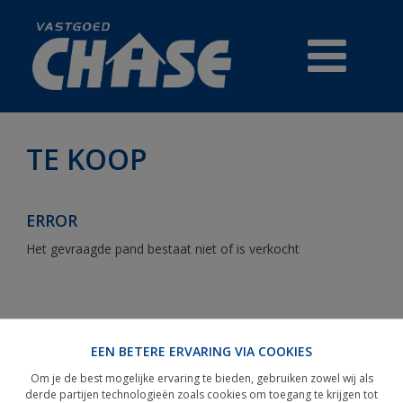
TE KOOP
TE KOOP
ERROR
PRESTIGE
Het gevraagde pand bestaat niet of is verkocht
HANDELSZAKEN
REFERENTIES
EEN BETERE ERVARING VIA COOKIES
GRATIS WAARDEBEPALING
Om je de best mogelijke ervaring te bieden, gebruiken zowel wij als
derde partijen technologieën zoals cookies om toegang te krijgen tot