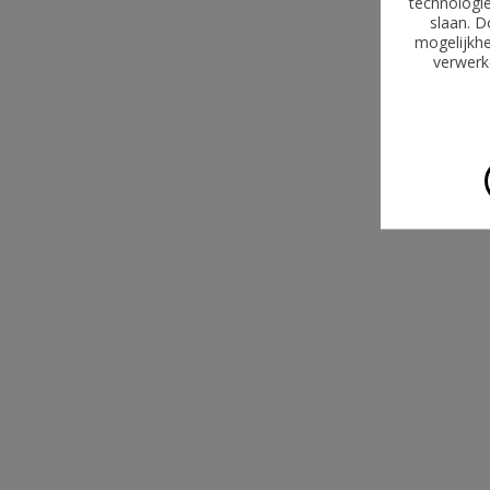
technologie
slaan. D
mogelijkhe
verwerke