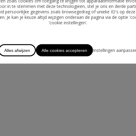
ën zoals cookies om toegang te krijgen tot apparaatinformatie en/o
GRATIS WAARDEBEPALING
oor in te stemmen met deze technologieën, stel je ons en derde parti
id persoonlijke gegevens zoals browsegedrag of unieke ID's op deze
OVER CHASE
n. Je kan je keuze altijd wijzigen onderaan de pagina via de optie 'co
'cookie instellingen'.
LOGIN
TE HUUR
Instellingen aanpasse
Alles afwijzen
Alle cookies accepteren
AANBOD BUITENLAND