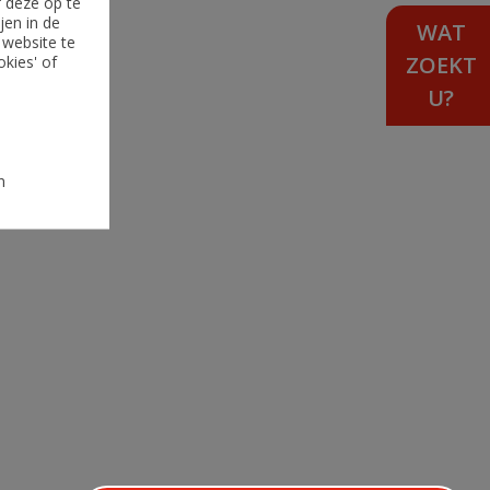
f deze op te
jen in de
WAT
 website te
ZOEKT
okies' of
U?
n