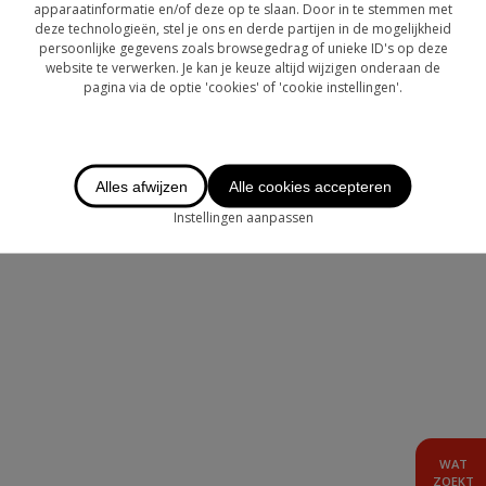
OVER CHASE
apparaatinformatie en/of deze op te slaan. Door in te stemmen met
deze technologieën, stel je ons en derde partijen in de mogelijkheid
persoonlijke gegevens zoals browsegedrag of unieke ID's op deze
LOGIN
website te verwerken. Je kan je keuze altijd wijzigen onderaan de
pagina via de optie 'cookies' of 'cookie instellingen'.
TE HUUR
AANBOD BUITENLAND
Alles afwijzen
Alle cookies accepteren
Instellingen aanpassen
WAT
ZOEKT