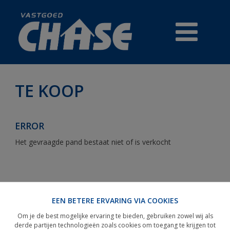
TE KOOP
TE KOOP
ERROR
PRESTIGE
Het gevraagde pand bestaat niet of is verkocht
HANDELSZAKEN
REFERENTIES
EEN BETERE ERVARING VIA COOKIES
GRATIS WAARDEBEPALING
Om je de best mogelijke ervaring te bieden, gebruiken zowel wij als
derde partijen technologieën zoals cookies om toegang te krijgen tot