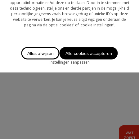
OVER CHASE
apparaatinformatie en/of deze op te slaan. Door in te stemmen met
deze technologieën, stel je ons en derde partijen in de mogelijkheid
persoonlijke gegevens zoals browsegedrag of unieke ID's op deze
LOGIN
website te verwerken. Je kan je keuze altijd wijzigen onderaan de
pagina via de optie 'cookies' of 'cookie instellingen'.
TE HUUR
AANBOD BUITENLAND
Alles afwijzen
Alle cookies accepteren
Instellingen aanpassen
WAT
ZOEKT