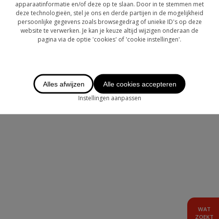
OVER CHASE
apparaatinformatie en/of deze op te slaan. Door in te stemmen met
deze technologieën, stel je ons en derde partijen in de mogelijkheid
persoonlijke gegevens zoals browsegedrag of unieke ID's op deze
LOGIN
website te verwerken. Je kan je keuze altijd wijzigen onderaan de
pagina via de optie 'cookies' of 'cookie instellingen'.
TE HUUR
AANBOD BUITENLAND
Alles afwijzen
Alle cookies accepteren
Instellingen aanpassen
WAT
ZOEKT