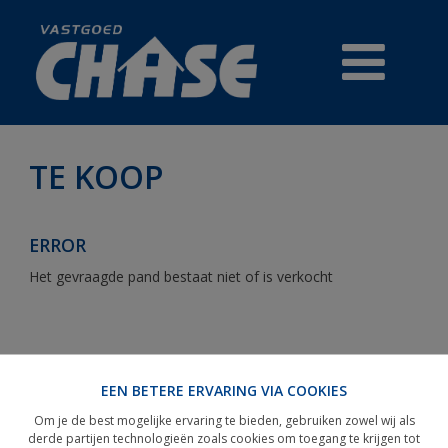
TE KOOP
TE KOOP
ERROR
PRESTIGE
Het gevraagde pand bestaat niet of is verkocht
HANDELSZAKEN
REFERENTIES
EEN BETERE ERVARING VIA COOKIES
GRATIS WAARDEBEPALING
Om je de best mogelijke ervaring te bieden, gebruiken zowel wij als
derde partijen technologieën zoals cookies om toegang te krijgen tot