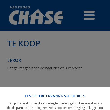
TE KOOP
TE KOOP
ERROR
PRESTIGE
Het gevraagde pand bestaat niet of is verkocht
HANDELSZAKEN
REFERENTIES
EEN BETERE ERVARING VIA COOKIES
GRATIS WAARDEBEPALING
Om je de best mogelijke ervaring te bieden, gebruiken zowel wij als
derde partijen technologieën zoals cookies om toegang te krijgen tot