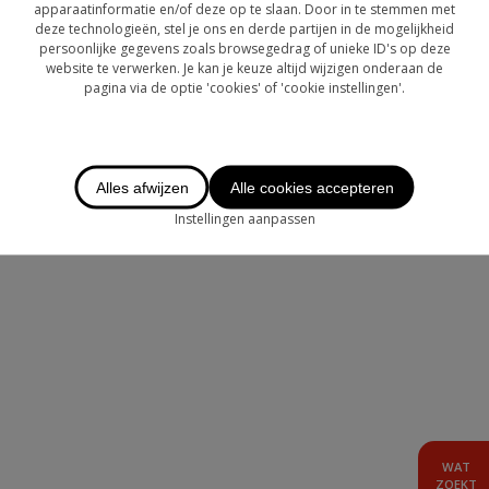
OVER CHASE
apparaatinformatie en/of deze op te slaan. Door in te stemmen met
deze technologieën, stel je ons en derde partijen in de mogelijkheid
persoonlijke gegevens zoals browsegedrag of unieke ID's op deze
LOGIN
website te verwerken. Je kan je keuze altijd wijzigen onderaan de
pagina via de optie 'cookies' of 'cookie instellingen'.
TE HUUR
AANBOD BUITENLAND
Alles afwijzen
Alle cookies accepteren
Instellingen aanpassen
WAT
ZOEKT