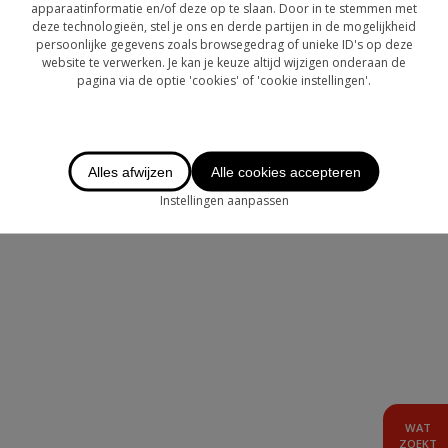
OVER CHASE
apparaatinformatie en/of deze op te slaan. Door in te stemmen met
deze technologieën, stel je ons en derde partijen in de mogelijkheid
persoonlijke gegevens zoals browsegedrag of unieke ID's op deze
LOGIN
website te verwerken. Je kan je keuze altijd wijzigen onderaan de
pagina via de optie 'cookies' of 'cookie instellingen'.
TE HUUR
AANBOD BUITENLAND
Alles afwijzen
Alle cookies accepteren
Instellingen aanpassen
WAT
ZOEKT