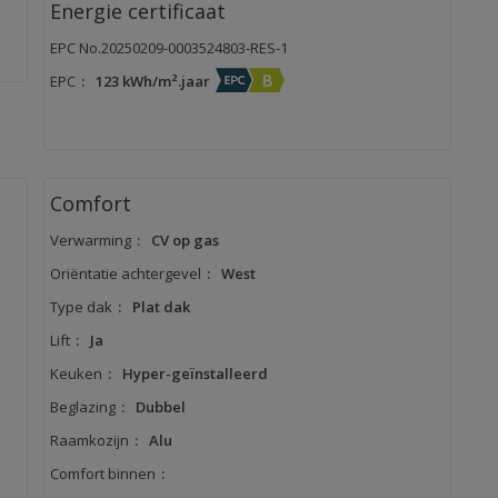
Energie certificaat
EPC No.20250209-0003524803-RES-1
EPC
:
123 kWh/m².jaar
Comfort
Verwarming
:
CV op gas
Oriëntatie achtergevel
:
West
Type dak
:
Plat dak
Lift
:
Ja
Keuken
:
Hyper-geïnstalleerd
Beglazing
:
Dubbel
Raamkozijn
:
Alu
Comfort binnen
: