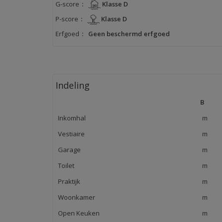
G-score
:
Klasse D
P-score
:
Klasse D
Erfgoed
:
Geen beschermd erfgoed
Indeling
B
Inkomhal
m
Vestiaire
m
Garage
m
Toilet
m
Praktijk
m
Woonkamer
m
Open Keuken
m