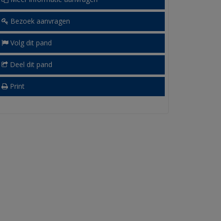
Bezoek aanvragen
Volg dit pand
Deel dit pand
Print