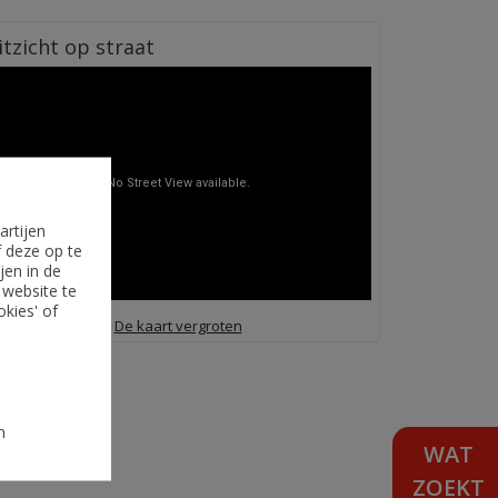
itzicht op straat
artijen
f deze op te
jen in de
 website te
okies' of
De kaart vergroten
n
WAT
ZOEKT