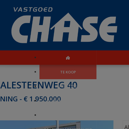
TE KOOP
IALESTEENWEG 40
PRESTIGE
ING - € 1.950.000
HANDELSZAKEN
REFERENTIES
A