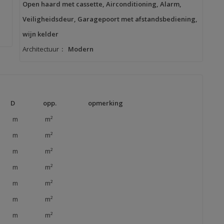
Open haard met cassette, Airconditioning, Alarm,
Veiligheidsdeur, Garagepoort met afstandsbediening,
wijn kelder
Architectuur
:
Modern
D
opp.
opmerking
m
m²
m
m²
m
m²
m
m²
m
m²
m
m²
m
m²