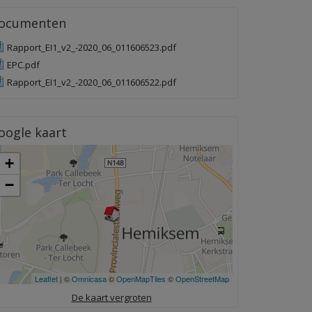
ocumenten
Rapport_EI1_v2_-2020_06_011606523.pdf
EPC.pdf
Rapport_EI1_v2_-2020_06_011606522.pdf
oogle kaart
+
−
Leaflet
| ©
Omnicasa
©
OpenMapTiles
©
OpenStreetMap
De kaart vergroten