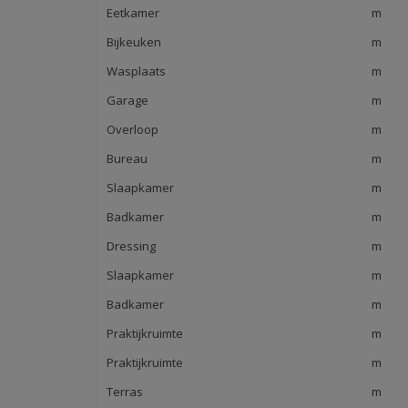
Eetkamer
m
Bijkeuken
m
Wasplaats
m
Garage
m
Overloop
m
Bureau
m
Slaapkamer
m
Badkamer
m
Dressing
m
Slaapkamer
m
Badkamer
m
Praktijkruimte
m
Praktijkruimte
m
Terras
m