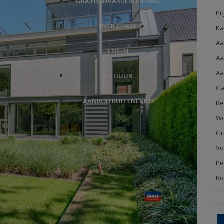
GRATIS WAARDEBEPALING
Pri
OVER CHASE
Ka
Aa
LOGIN
Aa
Aa
TE HUUR
Ga
AANBOD BUITENLAND
Be
Wo
Gr
Vo
Pe
Bo