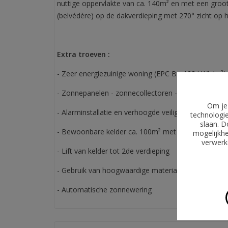
nuttige oppervlakte van ca. 140m² en met een groot,
(belvédère) op de dakverdieping met 270° zicht op
Extra troeven :
- Zeer energiezuinige woning (EPC B - 123 kWh/m²)
- Zonnepanelen - zonnecollectoren - airco's - vloe
Om je 
- Alarminstallatie en verhoogde veiligheidstechnieke
technologie
slaan. D
- Bewoonbare kelder ca. 100m² met verschillende op
mogelijkhe
verwerke
- Lift van kelder tot 2de verdieping
- Gebruik van hoogwaardige materialen en techniek
- Automatische zonnewering