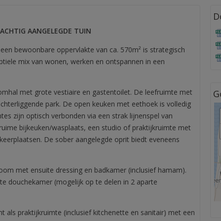
D
RACHTIG AANGELEGDE TUIN
een bewoonbare oppervlakte van ca. 570m² is strategisch
tiele mix van wonen, werken en ontspannen in een
hal met grote vestiaire en gastentoilet. De leefruimte met
G
 achterliggende park. De open keuken met eethoek is volledig
mtes zijn optisch verbonden via een strak lijnenspel van
 ruime bijkeuken/wasplaats, een studio of praktijkruimte met
eerplaatsen. De sober aangelegde oprit biedt eveneens
room met ensuite dressing en badkamer (inclusief hamam).
te douchekamer (mogelijk op te delen in 2 aparte
 als praktijkruimte (inclusief kitchenette en sanitair) met een