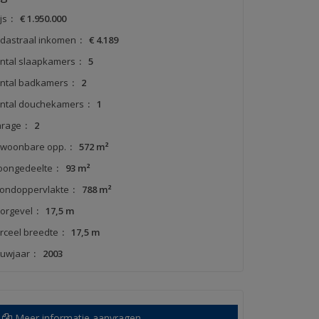
js
:
€ 1.950.000
dastraal inkomen
:
€ 4.189
ntal slaapkamers
:
5
ntal badkamers
:
2
ntal douchekamers
:
1
rage
:
2
woonbare opp.
:
572 m²
ongedeelte
:
93 m²
ondoppervlakte
:
788 m²
orgevel
:
17,5 m
rceel breedte
:
17,5 m
uwjaar
:
2003
Meer informatie aanvragen