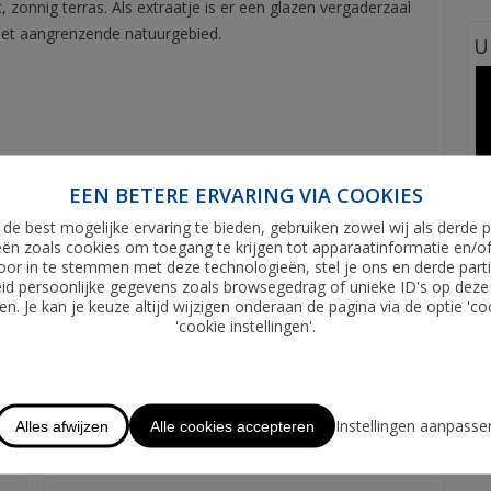
 zonnig terras. Als extraatje is er een glazen vergaderzaal
 het aangrenzende natuurgebied.
U
EEN BETERE ERVARING VIA COOKIES
rverwarming
de best mogelijke ervaring te bieden, gebruiken zowel wij als derde p
n
ën zoals cookies om toegang te krijgen tot apparaatinformatie en/o
oor in te stemmen met deze technologieën, stel je ons en derde parti
bergmogelijkheden (archief/wijnkelder/...)
id persoonlijke gegevens zoals browsegedrag of unieke ID's op deze
n. Je kan je keuze altijd wijzigen onderaan de pagina via de optie 'co
'cookie instellingen'.
en
Instellingen aanpasse
Alles afwijzen
Alle cookies accepteren