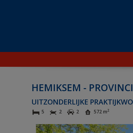
HEMIKSEM - PROVINC
UITZONDERLIJKE PRAKTIJKWON
2
5
2
2
572 m