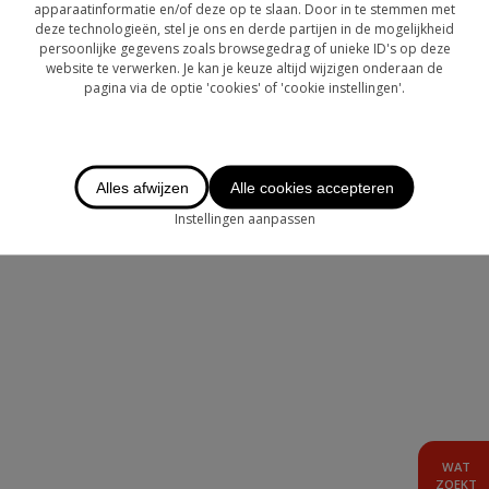
OVER CHASE
apparaatinformatie en/of deze op te slaan. Door in te stemmen met
deze technologieën, stel je ons en derde partijen in de mogelijkheid
persoonlijke gegevens zoals browsegedrag of unieke ID's op deze
LOGIN
website te verwerken. Je kan je keuze altijd wijzigen onderaan de
pagina via de optie 'cookies' of 'cookie instellingen'.
TE HUUR
AANBOD BUITENLAND
Alles afwijzen
Alle cookies accepteren
Instellingen aanpassen
WAT
ZOEKT